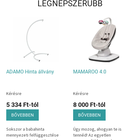
LEGNÉPSZERŰBB
r
y
i
t
F
i
r
s
ADAMO Hinta állvány
MAMAROO 4.0
t
B
a
Kérésre
Kérésre
b
5 334 Ft-tól
8 000 Ft-tól
a
BŐVEBBEN
BŐVEBBEN
e
s
Sokszor a babahinta
Úgy mozog, ahogyan te is
mennyezeti felfüggesztése
tennéd! Az egyetlen
z