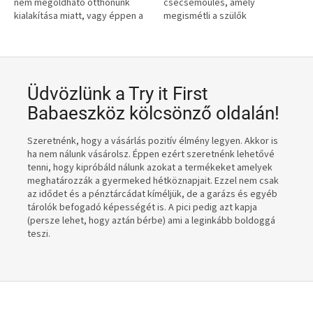
nem megoldható otthonunk
csecsemőülés, amely
k
kialakítása miatt, vagy éppen a
megismétli a szülők
mennyezet anyagszerkezete
természetes
ö
nem teszi ezt lehetővé. Ezért
mozgását.Újszülött baba
z
alternatívára van...
esetén, a szűkítő havi 1300
forint+Áfa áron elérhető!
k
ö
Üdvözlünk a Try it First
l
Babaeszköz kölcsönző oldalán!
c
Szeretnénk, hogy a vásárlás pozitív élmény legyen. Akkor is
s
ha nem nálunk vásárolsz. Éppen ezért szeretnénk lehetővé
ö
tenni, hogy kipróbáld nálunk azokat a termékeket amelyek
meghatározzák a gyermeked hétköznapjait. Ezzel nem csak
n
az idődet és a pénztárcádat kíméljük, de a garázs és egyéb
z
tárolók befogadó képességét is. A pici pedig azt kapja
(persze lehet, hogy aztán bérbe) ami a leginkább boldoggá
ő
teszi.
o
l
d
a