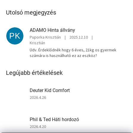
l
Utolsó megjegyzés
á
n
!
ADAMO Hinta állvány
PK
Puporka Krisztián
|
2025.12.10
|
Krisztián
Üdv. Érdeklődnék hogy 6 éves, 21kg os gyermek
számára is használható ez az eszköz?
Legújabb értékelések
Deuter Kid Comfort
A
2026.4.26
termék
értékelése
5-
Phil & Ted Háti hordozó
ből
5
A
2026.4.20
csillag.
termék