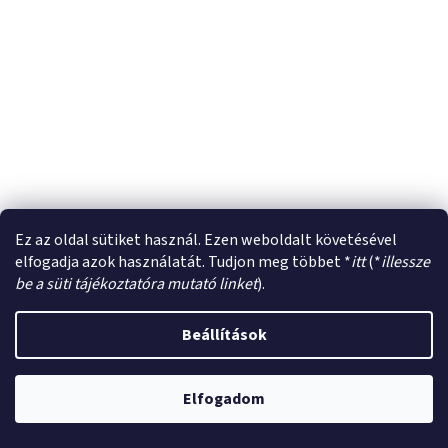
Ez az oldal sütiket használ. Ezen weboldalt követésével
elfogadja azok használatát. Tudjon meg többet *
itt
(*
illessze
be a süti tájékoztatóra mutató linket
).
Beállítások
Elfogadom