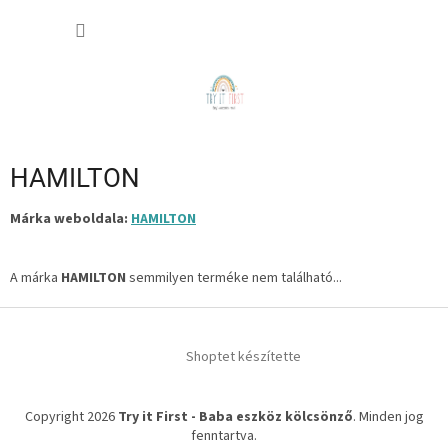
Ugrás
KOSÁR
a
fő
tartalomhoz
HAMILTON
Márka weboldala:
HAMILTON
A márka
HAMILTON
semmilyen terméke nem található...
L
á
Shoptet készítette
b
l
é
Copyright 2026
Try it First - Baba eszköz kölcsönző
. Minden jog
c
fenntartva.