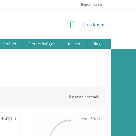
Bejelentkezés
KOSÁR
Üres kosár
s lépései
Elérhetőségek
Kaució
Blog
Márkák
összesen
3
termék
ód:
47/1 H
Kód:
50/1 H