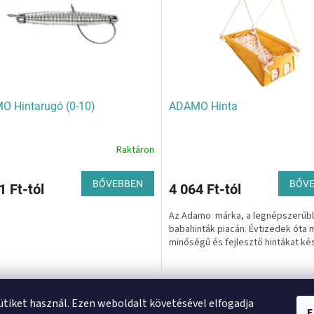
 Hintarugó (0-10)
ADAMO Hinta
Raktáron
BŐVEBBEN
BŐV
1 Ft-tól
4 064 Ft-tól
Az Adamo márka, a legnépszerűb
babahinták piacán. Évtizedek óta
minőségű és fejlesztő hintákat kés
L
i
sütiket használ. Ezen weboldalt követésével elfogadja
E