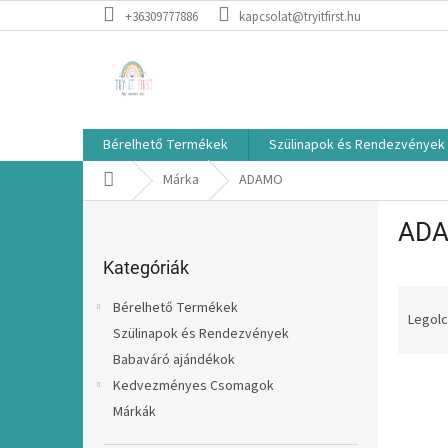
Ugrás
+36309777886
kapcsolat@tryitfirst.hu
a
fő
tartalomhoz
Bérelhető Termékek
Szülinapok és Rendezvények
Kezdőlap
Márka
ADAMO
O
AD
l
Kategóriák
d
átugrása
Kategóriák
a
T
l
Bérelhető Termékek
e
s
Legolc
Szülinapok és Rendezvények
r
ó
Babaváró ajándékok
m
p
T
é
a
Kedvezményes Csomagok
e
k
n
Márkák
r
e
e