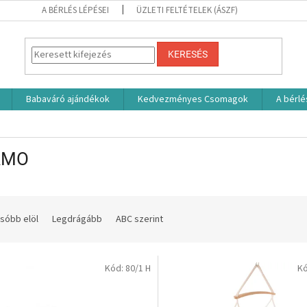
A BÉRLÉS LÉPÉSEI
ÜZLETI FELTÉTELEK (ÁSZF)
KERESÉS
Babaváró ajándékok
Kedvezményes Csomagok
A bérlé
AMO
sóbb elöl
Legdrágább
ABC szerint
Kód:
80/1 H
K