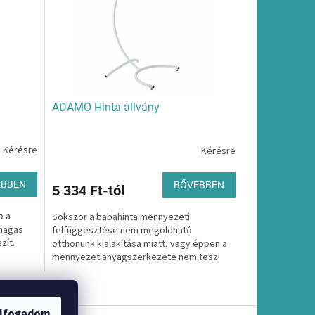
ADAMO Hinta állvány
Kérésre
Kérésre
EBBEN
BŐVEBBEN
5 334 Ft-tól
b a
Sokszor a babahinta mennyezeti
 magas
felfüggesztése nem megoldható
zít.
otthonunk kialakítása miatt, vagy éppen a
mennyezet anyagszerkezete nem teszi
ezt lehetővé. Ezért alternatívára van...
lfogadom