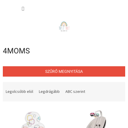
Ugrás
KOSÁR
a
fő
tartalomhoz
4MOMS
SZŰRŐ MEGNYITÁSA
T
e
Legolcsóbb elöl
Legdrágább
ABC szerint
r
m
T
é
e
k
r
e