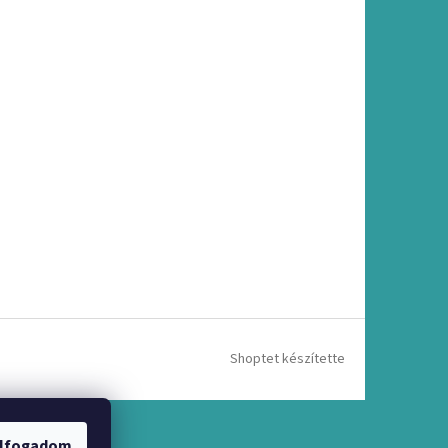
Shoptet készítette
lfogadom