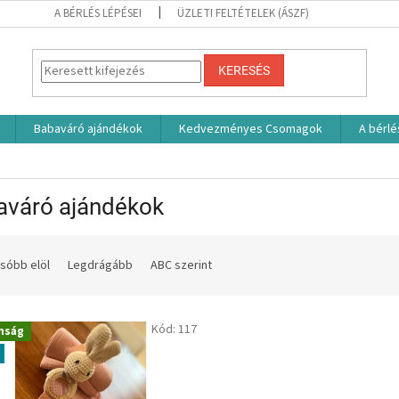
A BÉRLÉS LÉPÉSEI
ÜZLETI FELTÉTELEK (ÁSZF)
KERESÉS
Babaváró ajándékok
Kedvezményes Csomagok
A bérlé
aváró ajándékok
sóbb elöl
Legdrágább
ABC szerint
Kód:
117
nság