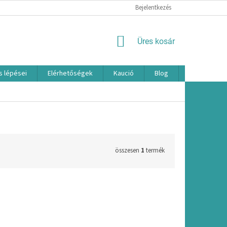
Bejelentkezés
KOSÁR
Üres kosár
s lépései
Elérhetőségek
Kaució
Blog
Márkák
összesen
1
termék