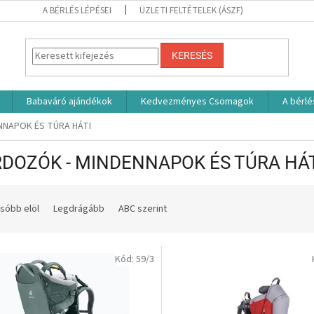
A BÉRLÉS LÉPÉSEI
ÜZLETI FELTÉTELEK (ÁSZF)
KERESÉS
Babaváró ajándékok
Kedvezményes Csomagok
A bérlé
NNAPOK ÉS TÚRA HÁTI
DOZÓK - MINDENNAPOK ÉS TÚRA HÁ
sóbb elöl
Legdrágább
ABC szerint
Kód:
59/3