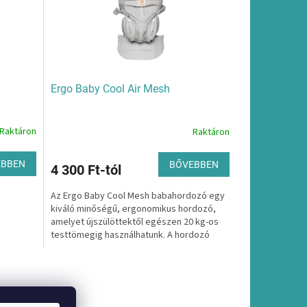
Ergo Baby Cool Air Mesh
Raktáron
Raktáron
EBBEN
BŐVEBBEN
4 300 Ft-tól
Az Ergo Baby Cool Mesh babahordozó egy
kiváló minőségű, ergonomikus hordozó,
amelyet újszülöttektől egészen 20 kg-os
testtömegig használhatunk. A hordozó
könnyű, 100% pamutból...