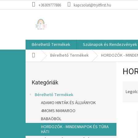
Ugrás
+36309777886
kapcsolat@tryitfirst.hu
a
fő
tartalomhoz
Bérelhető Termékek
Szülinapok és Rendezvények
Kezdőlap
Bérelhető Termékek
HORDOZÓK - MINDE
O
HOR
l
Kategóriák
d
átugrása
Kategóriák
T
a
e
l
Legolc
Bérelhető Termékek
r
s
ADAMO HINTÁK ÉS ÁLLVÁNYOK
m
ó
T
é
4MOMS MAMAROO
p
e
k
a
BABAÖBÖL
r
e
n
HORDOZÓK - MINDENNAPOK ÉS TÚRA
m
k
HÁTI
e