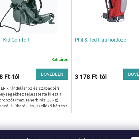
r Kid Comfort
Phil & Ted Háti hordozó
Raktáron
A
k
termék
s
átlagos
BŐVEBBEN
BŐV
8 Ft-tól
3 178 Ft-tól
lése
értékelése
5-
ER kiránduláshoz és szabadtéri
ből
nységekhez fejlesztette ki ezt a
4,0
rdozót (max. teherbírás: 18 kg)
csillag.
enző, állítható ülés, szellőző hátrész.
L
i
s
t