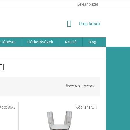
Bejelentkezés
KOSÁR
Üres kosár
s lépései
Elérhetőségek
Kaució
Blog
Márkák
TI
összesen
3
termék
Kód:
86/3
Kód:
141/1 H