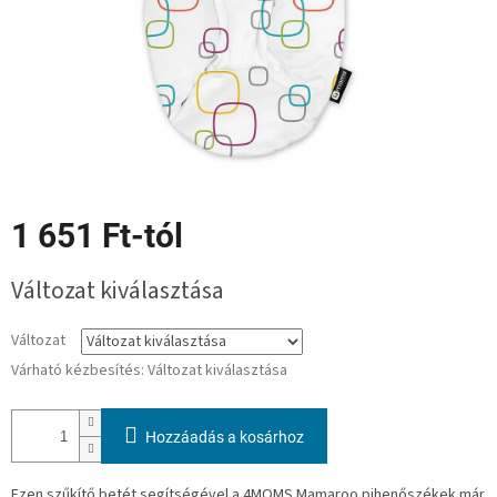
1 651 Ft
-tól
Egységár:
Változat kiválasztása
Változat
Várható kézbesítés:
Változat kiválasztása
Hozzáadás a kosárhoz
Ezen szűkítő betét segítségével a 4MOMS Mamaroo pihenőszékek már