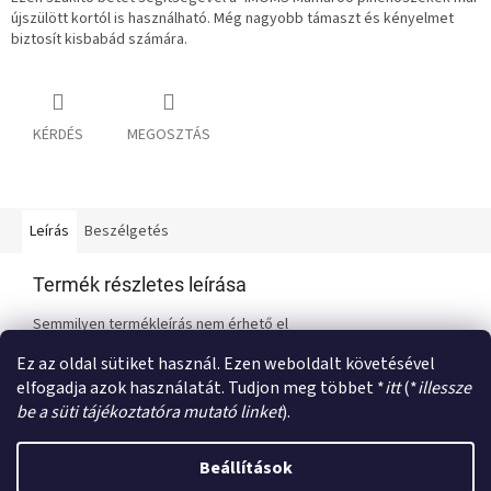
újszülött kortól is használható. Még nagyobb támaszt és kényelmet
biztosít kisbabád számára.
KÉRDÉS
MEGOSZTÁS
Leírás
Beszélgetés
Termék részletes leírása
Semmilyen termékleírás nem érhető el
Ez az oldal sütiket használ. Ezen weboldalt követésével
elfogadja azok használatát. Tudjon meg többet *
itt
(*
illessze
L
be a süti tájékoztatóra mutató linket
).
á
Shoptet készítette
b
Beállítások
l