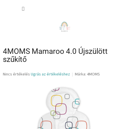
Ugrás
KOSÁR
a
fő
tartalomhoz
4MOMS Mamaroo 4.0 Újszülött
szűkítő
A
Nincs értékelés
Ugrás az értékeléshez
Márka:
4MOMS
termék
átlagos
értékelése
5-
ből
0,0
csillag.