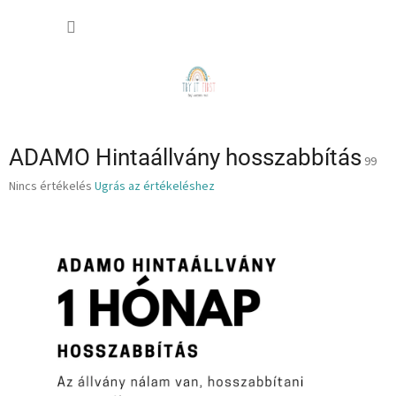
Ugrás
KOSÁR
a
fő
tartalomhoz
ADAMO Hintaállvány hosszabbítás
99
A
Nincs értékelés
Ugrás az értékeléshez
termék
átlagos
értékelése
5-
ből
0,0
csillag.