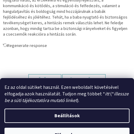
nyugtató hatás, az érzékelési és egyensúlyfejlesztés, a
kommunikáció és kötődés, a stimuláció és felfedezés, valamint a
hangulatjavítás és boldogság mind hozzájárulnak a babák
fejlődéséhez és jólétéhez. Tehát, ha a baba nyugtató és biztonságos
tevékenységet keres, a hintázás remek választás lehet. Ne feledje
azonban, hogy mindig tartsa be a biztonsági irányelveket és figyeljen
a csecsemők reakcióira a hintázás során.
Regenerate response
ELŐZŐ CIKK
KÖVETKEZŐ CIKK
Ez az oldal sütiket használ. Ezen weboldalt követésével
elfogadja azok használatát. Tudjon meg többet *
itt
(*
illessze
L
be a süti tájékoztatóra mutató linket
).
á
Shoptet készítette
b
Beállítások
l
é
Copyright 2026
Try it First - Baba eszköz kölcsönző
. Minden jog
c