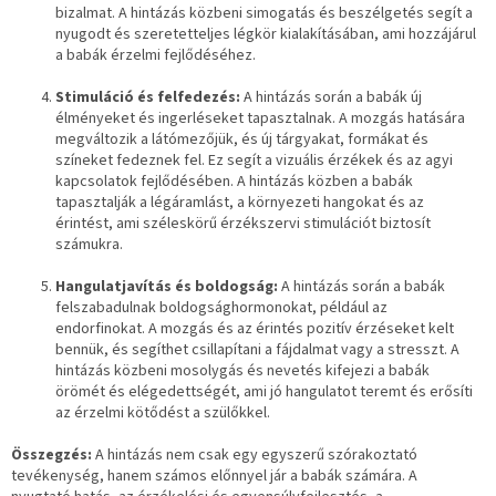
bizalmat. A hintázás közbeni simogatás és beszélgetés segít a
nyugodt és szeretetteljes légkör kialakításában, ami hozzájárul
a babák érzelmi fejlődéséhez.
Stimuláció és felfedezés:
A hintázás során a babák új
élményeket és ingerléseket tapasztalnak. A mozgás hatására
megváltozik a látómezőjük, és új tárgyakat, formákat és
színeket fedeznek fel. Ez segít a vizuális érzékek és az agyi
kapcsolatok fejlődésében. A hintázás közben a babák
tapasztalják a légáramlást, a környezeti hangokat és az
érintést, ami széleskörű érzékszervi stimulációt biztosít
számukra.
Hangulatjavítás és boldogság:
A hintázás során a babák
felszabadulnak boldogsághormonokat, például az
endorfinokat. A mozgás és az érintés pozitív érzéseket kelt
bennük, és segíthet csillapítani a fájdalmat vagy a stresszt. A
hintázás közbeni mosolygás és nevetés kifejezi a babák
örömét és elégedettségét, ami jó hangulatot teremt és erősíti
az érzelmi kötődést a szülőkkel.
Összegzés:
A hintázás nem csak egy egyszerű szórakoztató
tevékenység, hanem számos előnnyel jár a babák számára. A