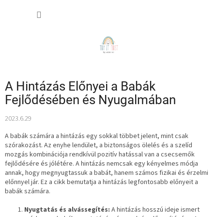
Ugrás
KOSÁR
a
fő
tartalomhoz
A Hintázás Előnyei a Babák
Fejlődésében és Nyugalmában
2023.6.29
A babák számára a hintázás egy sokkal többet jelent, mint csak
szórakozást. Az enyhe lendület, a biztonságos ölelés és a szelíd
mozgás kombinációja rendkívül pozitív hatással van a csecsemők
fejlődésére és jólétére. A hintázás nemcsak egy kényelmes módja
annak, hogy megnyugtassuk a babát, hanem számos fizikai és érzelmi
előnnyel jár. Ez a cikk bemutatja a hintázás legfontosabb előnyeit a
babák számára.
Nyugtatás és alvássegítés:
A hintázás hosszú ideje ismert