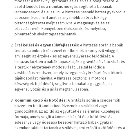
módszer a babák nyugtatására és az alvás elősegítésére. A
szelíd lendület és a ritmikus mozgás segíthet a babának
lecsendesedni és ellazulni. A hintázás hasonló hatást gyakorol a
csecsemőkre, mint amit az anyaméhben éreztek, így
biztonságérzetet nyújt számukra. A megnyugvás és az
ellazulás révén könnyebben elalszanak, és mélyebb,
pihentetőbb alvást tapasztalhatnak.
Érzékelési és egyensúlyfejlesztés:
A hintázás során a babák
testük különböző részeivel érintkeznek a környező világgal,
ami segíti az érzékek és az egyensúlyérzék fejlődését. A
hintázás közben a babák tapasztalják a gravitáció változását és
a testük helyzetének módosulását. Ezáltal fejlődik a
vestibuláris rendszer, amely az egyensúlyérzéket és a térbeli
tájékozódást irányítja. A hintázás ösztönzi a motoros
készségek fejlődését, segítve a babákat a guggolás, az
egyensúlyozás és a járás megtanulásában.
Kommunikáció és kötődés:
A hintázás során a csecsemők
közvetlen testi kontaktust élveznek a szülőkkel vagy
gondozókkal. Ez az idő az együttlét és az érintés különleges
formája, amely segíti a kommunikációt és a kötődést. Az
édesanya vagy édesapa kezében hintázó babák gyakran
szemkontaktust tartanak a szülővel, ami erősíti a kötődést és a