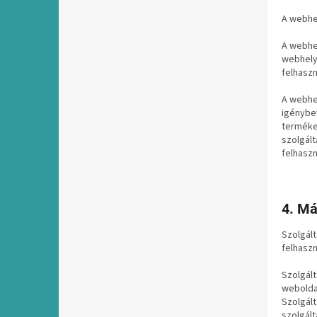
A webhel
A webhel
webhely
felhaszn
A webhel
igénybe
termékek
szolgált
felhasz
4. Má
Szolgált
felhaszn
Szolgált
weboldal
Szolgált
szolgált