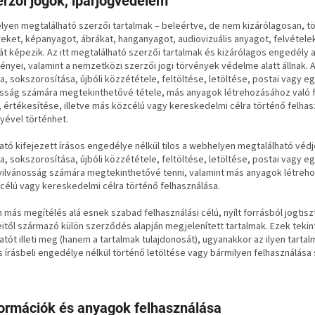
erzői jogok, iparjogvédelem
yen megtalálható szerzői tartalmak – beleértve, de nem kizárólagosan, tö
eket, képanyagot, ábrákat, hanganyagot, audiovizuális anyagot, felvételek
át képezik. Az itt megtalálható szerzői tartalmak és kizárólagos engedély
vényei, valamint a nemzetközi szerzői jogi törvények védelme alatt állnak.
, sokszorosítása, újbóli közzététele, feltöltése, letöltése, postai vagy 
sság számára megtekinthetővé tétele, más anyagok létrehozásához való fe
 értékesítése, illetve más közcélú vagy kereskedelmi célra történő felhasz
yével történhet.
ató kifejezett írásos engedélye nélkül tilos a webhelyen megtalálható véd
, sokszorosítása, újbóli közzététele, feltöltése, letöltése, postai vagy 
nyilvánosság számára megtekinthetővé tenni, valamint más anyagok létrehoz
célú vagy kereskedelmi célra történő felhasználása.
más megítélés alá esnek szabad felhasználási célú, nyílt forrásból jogtisz
itől származó külön szerződés alapján megjelenített tartalmak. Ezek tek
atót illeti meg (hanem a tartalmak tulajdonosát), ugyanakkor az ilyen tartal
 írásbeli engedélye nélkül történő letöltése vagy bármilyen felhasználása 
formációk és anyagok felhasználása