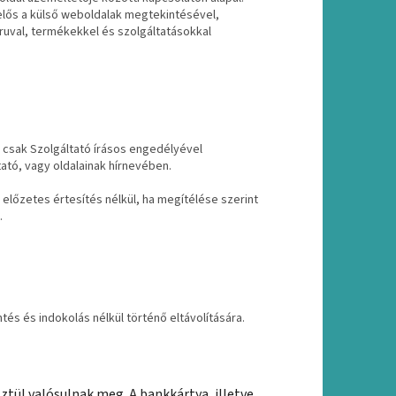
lelős a külső weboldalak megtekintésével,
 áruval, termékekkel és szolgáltatásokkal
 csak Szolgáltató írásos engedélyével
ató, vagy oldalainak hírnevében.
előzetes értesítés nélkül, ha megítélése szerint
.
tés és indokolás nélkül történő eltávolítására.
ztül valósulnak meg. A bankkártya, illetve