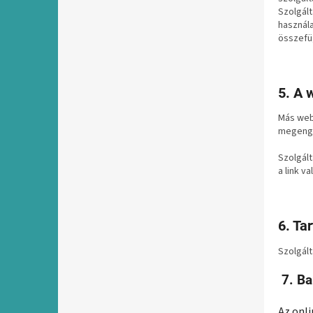
Szolgált
használa
összefü
5. A
w
Más web
megenged
Szolgált
a link v
6. Ta
Szolgált
7. Ba
Az onli