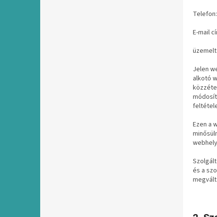
Telefon:
E-mail c
üzemelte
Jelen we
alkotó 
közzétet
módosíth
feltétel
Ezen a w
minősül
webhely
Szolgált
és a sz
megvált