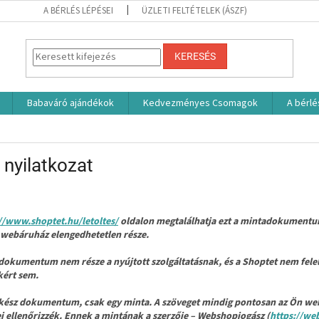
A BÉRLÉS LÉPÉSEI
ÜZLETI FELTÉTELEK (ÁSZF)
KERESÉS
Babaváró ajándékok
Kedvezményes Csomagok
A bérlé
 nyilatkozat
//www.shoptet.hu/letoltes/
oldalon megtalálhatja ezt a mintadokumentum
webáruház elengedhetetlen része.
dokumentum nem része a nyújtott szolgáltatásnak, és a Shoptet nem felel
kért sem.
kész dokumentum, csak egy minta. A szöveget mindig pontosan az Ön webá
i ellenőrizzék. Ennek a mintának a szerzője – Webshopjogász (
https://we