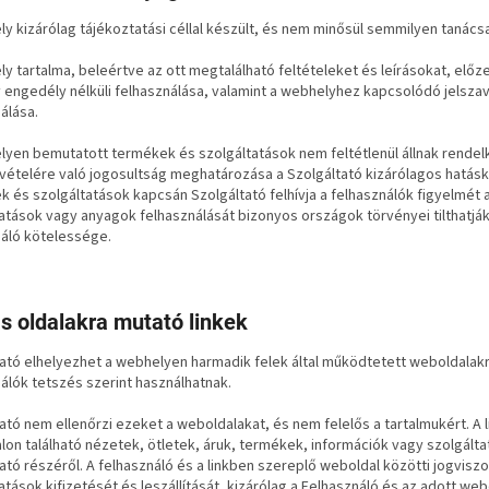
y kizárólag tájékoztatási céllal készült, és nem minősül semmilyen tanács
y tartalma, beleértve az ott megtalálható feltételeket és leírásokat, előze
 engedély nélküli felhasználása, valamint a webhelyhez kapcsolódó jelsza
álása.
yen bemutatott termékek és szolgáltatások nem feltétlenül állnak rendelk
vételére való jogosultság meghatározása a Szolgáltató kizárólagos hatásk
 és szolgáltatások kapcsán Szolgáltató felhívja a felhasználók figyelmét
atások vagy anyagok felhasználását bizonyos országok törvényei tilthatjá
náló kötelessége.
s oldalakra mutató linkek
ató elhelyezhet a webhelyen harmadik felek által működtetett weboldalakr
álók tetszés szerint használhatnak.
ató nem ellenőrzi ezeket a weboldalakat, és nem felelős a tartalmukért. A
on található nézetek, ötletek, áruk, termékek, információk vagy szolgált
ató részéről. A felhasználó és a linkben szereplő weboldal közötti jogviszo
atások kifizetését és leszállítását, kizárólag a Felhasználó és az adott we