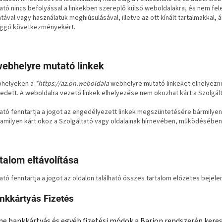
ató nincs befolyással a linkekben szereplő külső weboldalakra, és nem fe
tával vagy használatuk meghiúsulásával, illetve az ott kínált tartalmakkal,
ggő következményekért.
ebhelyre mutató linkek
helyeken a
*https://az.on.weboldala
webhelyre mutató linkeket elhelyezni
ett. A weboldalra vezető linkek elhelyezése nem okozhat kárt a Szolgált
ató fenntartja a jogot az engedélyezett linkek megszüntetésére bármilyen 
alamilyen kárt okoz a Szolgáltató vagy oldalainak hírnevében, működésében
rtalom eltávolítása
ató fenntartja a jogot az oldalon található összes tartalom előzetes bejelen
nkkártyás Fizetés
ne bankkártyás és egyéb fizetési módok a Barion rendszerén keres