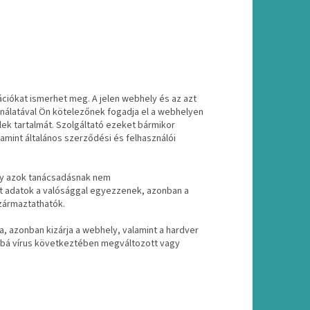
ációkat ismerhet meg. A jelen webhely és az azt
nálatával Ön kötelezőnek fogadja el a webhelyen
lek tartalmát. Szolgáltató ezeket bármikor
lamint általános szerződési és felhasználói
 így azok tanácsadásnak nem
t adatok a valósággal egyezzenek, azonban a
zármaztathatók.
a, azonban kizárja a webhely, valamint a hardver
ábbá vírus következtében megváltozott vagy