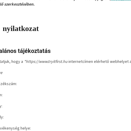
lő szerkesztésében.
 nyilatkozat
talános tájékoztatás
tatjuk, hogy a
*https://www.tryitfirst.hu
internetcímen elérhető webhelyet a
ve
yzékszám:
m:
y:
ly:
evékenység helye: