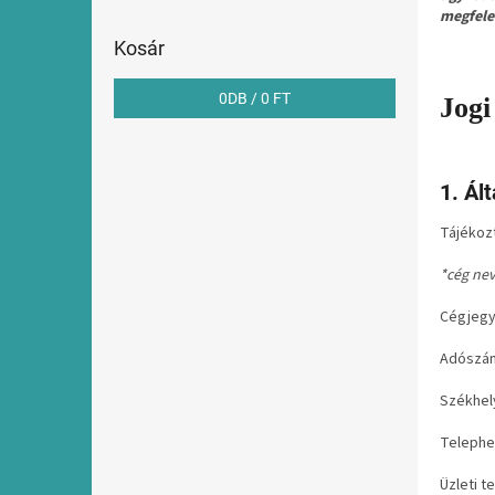
l
megfele
Kosár
0
DB /
0 FT
Jogi
1. Ál
Tájékoz
*cég ne
Cégjeg
Adószá
Székhel
Telephe
Üzleti t