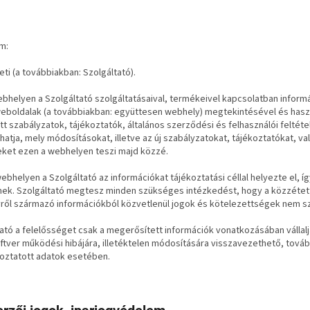
ím:
ti (a továbbiakban: Szolgáltató).
bhelyen a Szolgáltató szolgáltatásaival, termékeivel kapcsolatban inform
weboldalak (a továbbiakban: együttesen webhely) megtekintésével és hasz
t szabályzatok, tájékoztatók, általános szerződési és felhasználói feltéte
atja, mely módosításokat, illetve az új szabályzatokat, tájékoztatókat, va
eket ezen a webhelyen teszi majd közzé.
ebhelyen a Szolgáltató az információkat tájékoztatási céllal helyezte el,
nek. Szolgáltató megtesz minden szükséges intézkedést, hogy a közzétet
ről származó információkból közvetlenül jogok és kötelezettségek nem s
ató a felelősséget csak a megerősített információk vonatkozásában vállalj
oftver működési hibájára, illetéktelen módosítására visszavezethető, tov
oztatott adatok esetében.