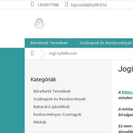
Ugrás
+36309777886
kapcsolat@tryitfirst.hu
a
fő
tartalomhoz
Bérelhető Termékek
Szülinapok és Rendezvények
Kezdőlap
Jogi nyilatkozat
O
Jogi
l
Kategóriák
d
átugrása
Kategóriák
a
l
Bérelhető Termékek
A
https:
s
minden 
Szülinapok és Rendezvények
ó
Babaváró ajándékok
p
A minta
a
Kedvezményes Csomagok
bírságo
n
Márkák
Ez nem 
e
ügyvéde