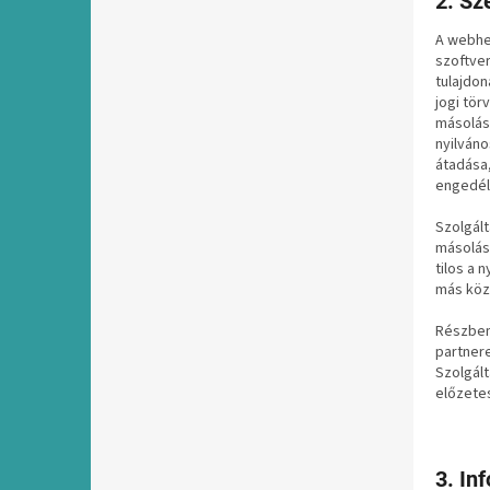
2. Sz
A webhel
szoftver
tulajdon
jogi tör
másolása
nyilváno
átadása,
engedél
Szolgált
másolása
tilos a 
más köz
Részben 
partnere
Szolgált
előzetes
3. In