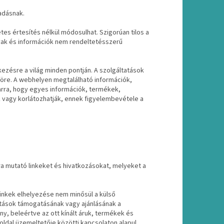
adásnak.
tes értesítés nélkül módosulhat. Szigorúan tilos a
vak és információk nem rendeltetésszerű
ezésre a világ minden pontján. A szolgáltatások
öre. A webhelyen megtalálható információk,
 arra, hogy egyes információk, termékek,
k vagy korlátozhatják, ennek figyelembevétele a
a mutató linkeket és hivatkozásokat, melyeket a
 linkek elhelyezése nem minősül a külső
atások támogatásának vagy ajánlásának a
ny, beleértve az ott kínált áruk, termékek és
boldal üzemeltetője közötti kapcsolaton alapul.