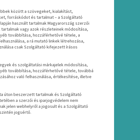
bbek között a szövegeket, kialakítást,
et, forráskódot és tartalmat – a Szolgáltató
 alapján használt tartalmak Magyarország szerzői
 A tartalmak vagy azok részleteinek módosítása,
egyéb továbbítása, hozzáférhetővé tétele, a
lhasználása, a rá mutató linkek létrehozása,
nálása csak Szolgáltató kifejezett írásos
jegyek és szolgáltatási márkajelek módosítása,
egyéb továbbítása, hozzáférhetővé tétele, továbbá
ásához való felhasználása, értékesítése, illetve
ta úton beszerzett tartalmak és Szolgáltató
intetében a szerzői és iparjogvédelem nem
mak jelen webhelyről a jogosult és a Szolgáltató
szintén jogsértő.