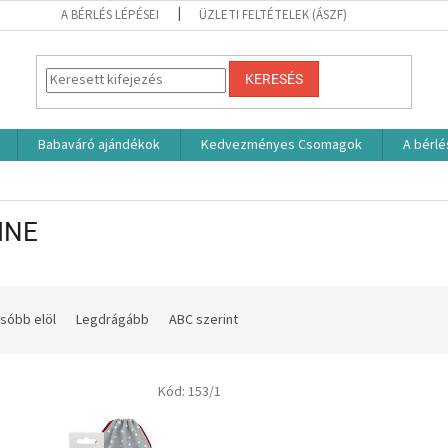
A BÉRLÉS LÉPÉSEI
ÜZLETI FELTÉTELEK (ÁSZF)
KERESÉS
Babaváró ajándékok
Kedvezményes Csomagok
A bérlé
INE
sóbb elöl
Legdrágább
ABC szerint
Kód:
153/1