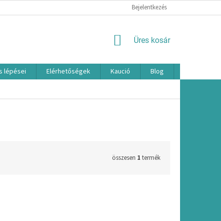
Bejelentkezés
KOSÁR
Üres kosár
s lépései
Elérhetőségek
Kaució
Blog
Márkák
összesen
1
termék