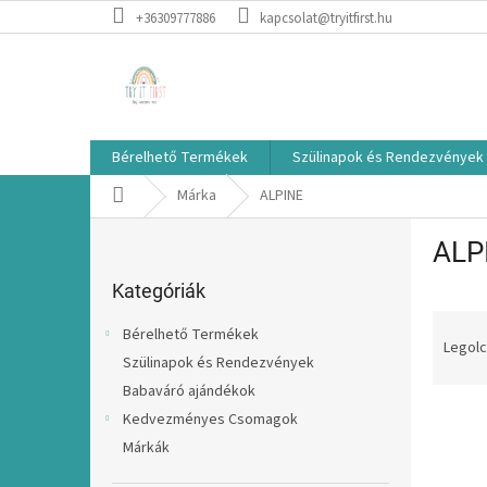
Ugrás
+36309777886
kapcsolat@tryitfirst.hu
a
fő
tartalomhoz
Bérelhető Termékek
Szülinapok és Rendezvények
Kezdőlap
Márka
ALPINE
O
ALP
l
Kategóriák
d
átugrása
Kategóriák
a
T
l
Bérelhető Termékek
e
s
Legolc
Szülinapok és Rendezvények
r
ó
Babaváró ajándékok
m
p
T
é
a
Kedvezményes Csomagok
e
k
n
Márkák
r
e
e