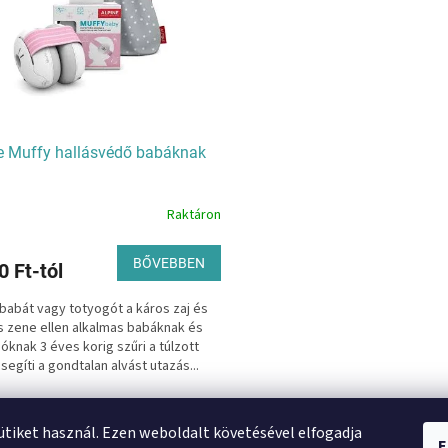
e Muffy hallásvédő babáknak
Raktáron
BŐVEBBEN
0 Ft-tól
 babát vagy totyogót a káros zaj és
 zene ellen alkalmas babáknak és
óknak 3 éves korig szűri a túlzott
 segíti a gondtalan alvást utazás...
L
i
sütiket használ. Ezen weboldalt követésével elfogadja
E